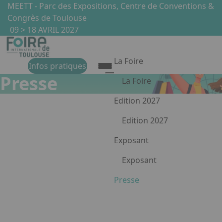
Aller au contenu principal
Panneau de gestion des cookies
MEETT - Parc des Expositions, Centre de Conventions &
Congrès de Toulouse
09 > 18 AVRIL 2027
La Foire
Infos pratiques
Presse
La Foire
Présentation de la Foire
Edition 2027
Les univers
Edition 2027
Les partenaires & Label
Les temps forts
Exposant
Communiqué de presse - Foire Internationale de Toulouse
Bilan 2026
Exposant
Pourquoi exposer ?
Presse
Appuyez sur Entrée pour ouvr
Devenir exposant
Media Center