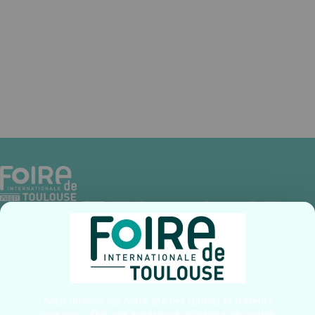
Secteurs
Bien-être/beauté, Mode / Accessoire, Inn
Occitanie / QUARTIER VINTAGE / Village INN’OCCITANIE
Contactez
Amandine
au
05.62.25.45.41
ou
lui écrire
CONTACT E-MAIL
RECEVEZ DES INFORMATIONS SUR NOS ÉVÉNEMENTS
Contactez-nous
Nous utilisons sur notre site des cookies et traceurs
pour vous offrir une expérience utilisateur de qualité,