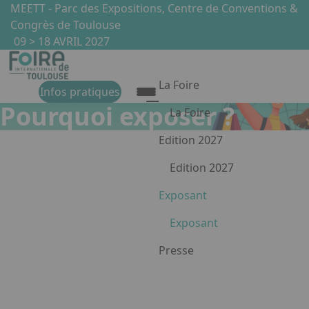
Aller au contenu principal
Panneau de gestion des cookies
MEETT - Parc des Expositions, Centre de Conventions &
Congrès de Toulouse
09 > 18 AVRIL 2027
La Foire
Infos pratiques
Pourquoi exposer ?
La Foire
Présentation de la Foire
Edition 2027
Les univers
Edition 2027
Les partenaires & Label
Les temps forts
Exposant
Exposant
Pourquoi exposer ?
Presse
Appuyez sur Entrée pour ouvr
Devenir exposant
Media Center